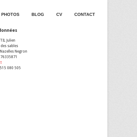
PHOTOS
BLOG
CV
CONTACT
données
IL Julien
 des sables
Nazelles Negron
0676335871
ct
: 515 080 505