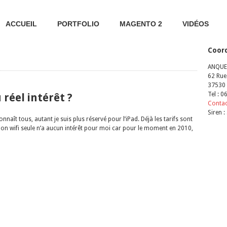
ACCUEIL
PORTFOLIO
MAGENTO 2
VIDÉOS
Coor
ANQUET
62 Rue
37530 
Tel : 
 réel intérêt ?
Conta
Siren 
nnaît tous, autant je suis plus réservé pour l’iPad. Déjà les tarifs sont
sion wifi seule n’a aucun intérêt pour moi car pour le moment en 2010,