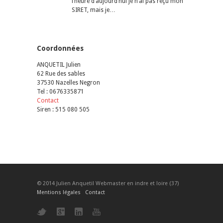
l’heure d’aujourd’hui je n’ai pas reçu mon
SIRET, mais je…
Coordonnées
ANQUETIL Julien
62 Rue des sables
37530 Nazelles Negron
Tel : 0676335871
Contact
Siren : 515 080 505
© 2014 Julien Anquetil Webmaster en indre et loire (37)
Mentions légales
Contact