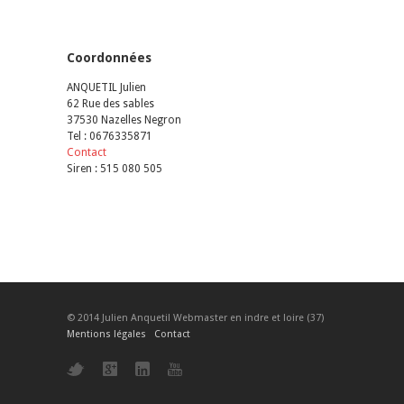
Coordonnées
ANQUETIL Julien
62 Rue des sables
37530 Nazelles Negron
Tel : 0676335871
Contact
Siren : 515 080 505
© 2014 Julien Anquetil Webmaster en indre et loire (37)
Mentions légales
Contact