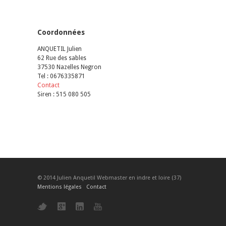
Coordonnées
ANQUETIL Julien
62 Rue des sables
37530 Nazelles Negron
Tel : 0676335871
Contact
Siren : 515 080 505
© 2014 Julien Anquetil Webmaster en indre et loire (37)
Mentions légales
Contact