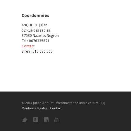
Coordonnées
ANQUETIL Julien
62 Rue des sables
37530 Nazelles Negron
Tel : 0676335871
Contact
Siren : 515 080 505
© 2014 Julien Anquetil Webmaster en indre et loire (37)
Mentions légales
Contact