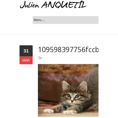
109598397756fccb4b463
31
MAR