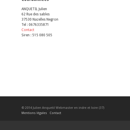
ANQUETIL Julien
62 Rue des sables
37530 Nazelles Negron
Tel : 0676335871
Contact
Siren : 515 080 505
© 2014 Julien Anquetil Webmaster en indre et loire (37)
Mentions légales
Contact