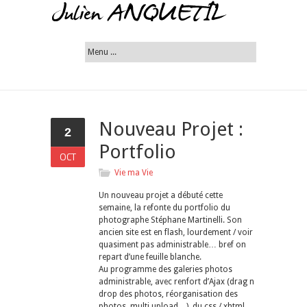
Nouveau Projet :
2
Portfolio
OCT
Vie ma Vie
Un nouveau projet a débuté cette
semaine, la refonte du portfolio du
photographe Stéphane Martinelli. Son
ancien site est en flash, lourdement / voir
quasiment pas administrable… bref on
repart d’une feuille blanche.
Au programme des galeries photos
administrable, avec renfort d’Ajax (drag n
drop des photos, réorganisation des
photos, multi upload…), du css / xhtml