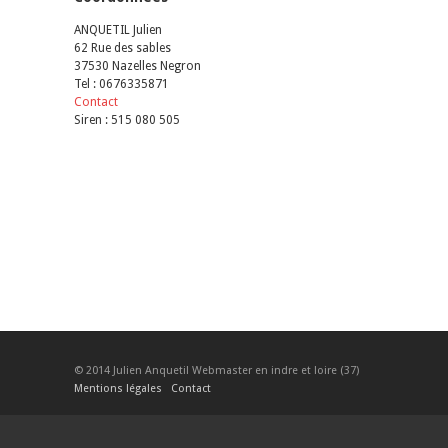
ANQUETIL Julien
62 Rue des sables
37530 Nazelles Negron
Tel : 0676335871
Contact
Siren : 515 080 505
© 2014 Julien Anquetil Webmaster en indre et loire (37)
Mentions légales
Contact