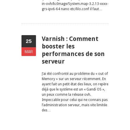
in-ovh/bzImage/System.map-3.2.13-xxxx-
grs-ipv6-64 nano etc/lilo.conf il faut…
Varnish : Comment
25
booster les
MAR
performances de son
serveur
J’ai été confronté au problème du « out of
Memory » sur un serveur récemment. En
ayant fait un petit état des lieux, on repère
déjà que le système est un « Gandi OS »,
un peux comme la release ovh.
Impeccable pour celui qui ne connais pas
l’administration serveur, mais vite limitée
des…