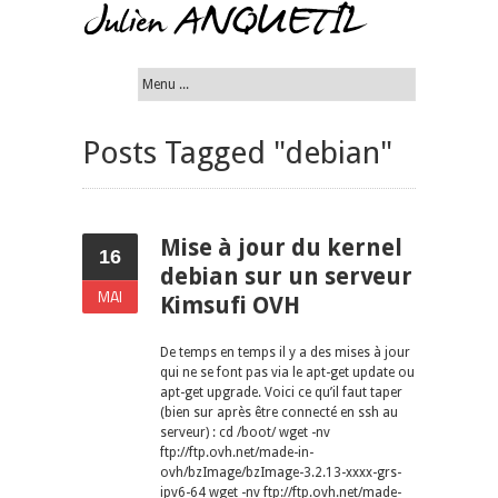
Posts Tagged "debian"
Mise à jour du kernel
16
debian sur un serveur
MAI
Kimsufi OVH
De temps en temps il y a des mises à jour
qui ne se font pas via le apt-get update ou
apt-get upgrade. Voici ce qu’il faut taper
(bien sur après être connecté en ssh au
serveur) : cd /boot/ wget -nv
ftp://ftp.ovh.net/made-in-
ovh/bzImage/bzImage-3.2.13-xxxx-grs-
ipv6-64 wget -nv ftp://ftp.ovh.net/made-