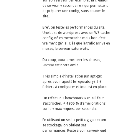
sur son serveur par exemple), la création
de serveur « secondaire » qui permettent
de préparer une config, sans couper le
site…
Bref, on teste les performances du site.
Une base de wordpress avec un W3 cache
configuré en memcache mais bon c’est
vraiment génial. Dès que le trafic arrive en
masse, le serveur sature vite.
Du coup, pour améliorer les choses,
varnish
est notre ami !
Très simple d’installation (un apt-get
après avoir ajouté le repository), 2-3
fichiers à configurer et tout est en place.
On refait un « benchmark » et la il faut
s’accrocher,
+ 4905 %
d’améliorations
sur le « max request per second ».
En utilisant un seul « petit » giga de ram
se stockage, on obtient ses
performances. Reste à voir ce week end